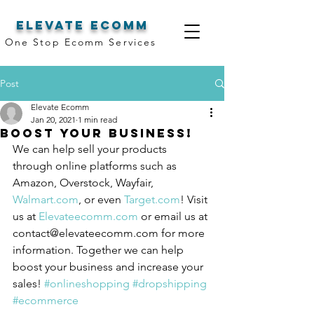
elevate ecomm
One Stop Ecomm Services
Post
Elevate Ecomm
Jan 20, 2021
1 min read
Boost Your Business!
We can help sell your products 
through online platforms such as 
Amazon, Overstock, Wayfair, 
Walmart.com
, or even 
Target.com
! Visit 
us at 
Elevateecomm.com
 or email us at 
contact@elevateecomm.com for more 
information. Together we can help 
boost your business and increase your 
sales! 
#onlineshopping
#dropshipping
#ecommerce