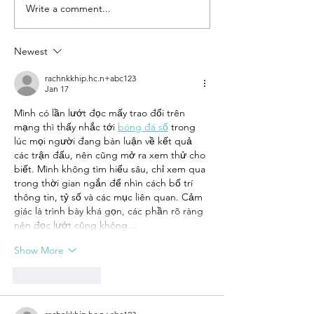
Write a comment...
Shopify
Road to
Partner
Success
Newest
rachnkkhip.hc.n+abc123
Jan 17
Mình có lần lướt đọc mấy trao đổi trên 
mạng thì thấy nhắc tới 
bóng đá số
 trong 
lúc mọi người đang bàn luận về kết quả 
các trận đấu, nên cũng mở ra xem thử cho 
biết. Mình không tìm hiểu sâu, chỉ xem qua 
trong thời gian ngắn để nhìn cách bố trí 
thông tin, tỷ số và các mục liên quan. Cảm 
giác là trình bày khá gọn, các phần rõ ràng 
nên đọc lướt cũng không…
Show More
Like
Reply