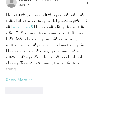
rachnkkhip.hc.n+abc123
Jan 17
Hôm trước, mình có lướt qua một số cuộc 
thảo luận trên mạng và thấy mọi người nói 
về 
bóng đá số
 khi bàn về kết quả các trận 
đấu. Thế là mình tò mò vào xem thử cho 
biết. Mặc dù không tìm hiểu quá sâu, 
nhưng mình thấy cách trình bày thông tin 
khá rõ ràng và dễ nhìn, giúp mình nắm 
được những điểm chính một cách nhanh 
chóng. Tóm lại, với mình, thông tin trên 
trang…
Show More
Like
Reply
Contact us